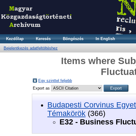
Kezdőlap
Keresés
Böngészés
In English
Bejelentkezés adatfeltöltéshez
Items where Subj
Fluctua
Egy szinttel feljebb
Export as
Budapesti Corvinus Egyet
Témakörök
(366)
E32 - Business Fluct