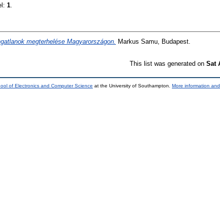
el:
1
.
ngatlanok megterhelése Magyarországon.
Markus Samu, Budapest.
This list was generated on
Sat 
ool of Electronics and Computer Science
at the University of Southampton.
More information and