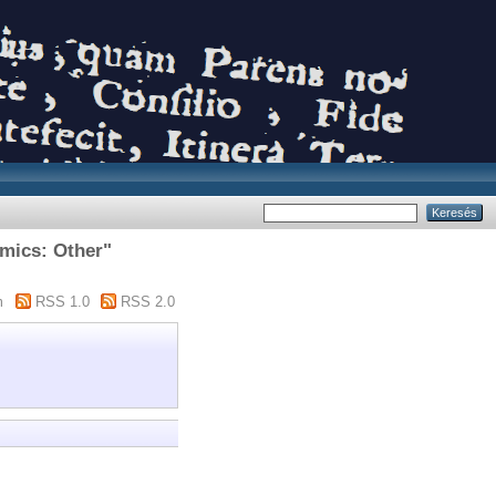
mics: Other"
m
RSS 1.0
RSS 2.0