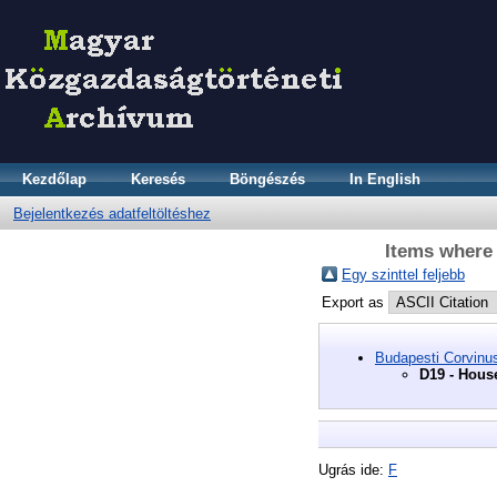
Kezdőlap
Keresés
Böngészés
In English
Bejelentkezés adatfeltöltéshez
Items where
Egy szinttel feljebb
Export as
Budapesti Corvinu
D19 - Hous
Ugrás ide:
F