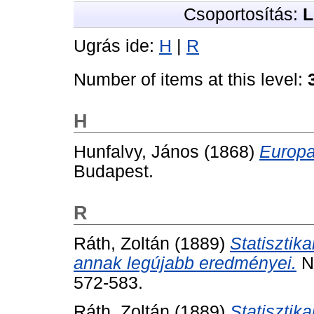
Csoportosítás:
L
Ugrás ide:
H
|
R
Number of items at this level:
H
Hunfalvy, János
(1868)
Europa 
Budapest.
R
Ráth, Zoltán
(1889)
Statisztika
annak legújabb eredményei.
Ne
572-583.
Ráth, Zoltán
(1889)
Statisztika