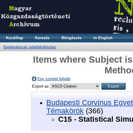
Kezdőlap
Keresés
Böngészés
In English
Bejelentkezés adatfeltöltéshez
Items where Subject is 
Metho
Egy szinttel feljebb
Export as
Budapesti Corvinus Egyet
Témakörök
(366)
C15 - Statistical Sim