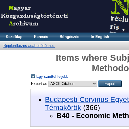
Kezdőlap
Keresés
Böngészés
In English
Bejelentkezés adatfeltöltéshez
Items where Subj
Methodo
Egy szinttel feljebb
Export as
Budapesti Corvinus Egyet
Témakörök
(366)
B40 - Economic Meth