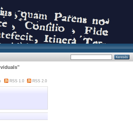
ividuals"
m
RSS 1.0
RSS 2.0