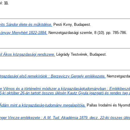
el:
11
.
its Sándor élete és működése.
Pesti Kvny, Budapest.
Lónyay Menyhért 1822-1884.
Nemzetgazdasági szemle, 8 (10). pp. 785-786.
il Ákos közgazdasági rendszere.
Légrády Testvérek, Budapest.
gazdasági első remekíróink : Berzeviczy Gergely emlékezete.
Nemzetgazdasá
r Vilmos és a történelmi módszer a közgazdaságtudományban : Emlékbeszédk
ki október 26-án tartott összes ülésén Kautz Gyula igazgató és rendes tag á
Ádám mint a közgazdaság-tudomány megalapítója.
Pallas Irodalmi és Nyomd
ger Vincze emlékezete : A M. Tud. Akadémia 1879. decz. 22-iki összes ülé