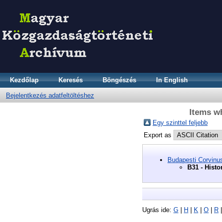
Kezdőlap
Keresés
Böngészés
In English
Bejelentkezés adatfeltöltéshez
Items wh
Egy szinttel feljebb
Export as
Budapesti Corvinu
B31 - Hist
Ugrás ide:
G
|
H
|
K
|
O
|
R