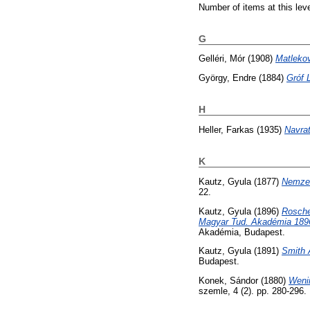
Number of items at this lev
G
Gelléri, Mór
(1908)
Matlekov
György, Endre
(1884)
Gróf 
H
Heller, Farkas
(1935)
Navrat
K
Kautz, Gyula
(1877)
Nemzet
22.
Kautz, Gyula
(1896)
Rosche
Magyar Tud. Akadémia 1896-
Akadémia, Budapest.
Kautz, Gyula
(1891)
Smith 
Budapest.
Konek, Sándor
(1880)
Wenin
szemle, 4 (2). pp. 280-296.