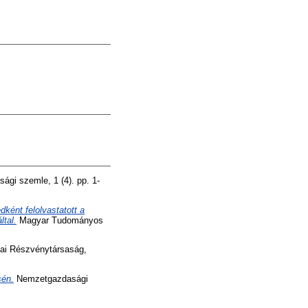
gi szemle, 1 (4). pp. 1-
ént felolvastatott a
ltal.
Magyar Tudományos
ai Részvénytársaság,
sén.
Nemzetgazdasági