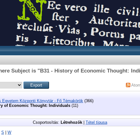
ere Subject is "B31 - History of Economic Thought: Ind
Ato
s Egyetem Központi Könyvtár - Fő Témakörök
(366)
ory of Economic Thought: Individuals
(11)
Csoportosítás:
Létrehozók
|
Tétel típusa
|
S
|
W