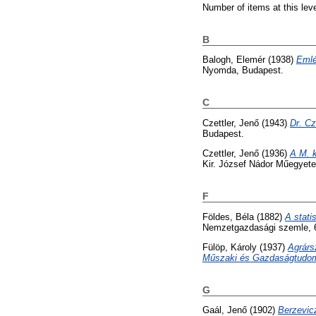
Number of items at this lev
B
Balogh, Elemér
(1938)
Emlé
Nyomda, Budapest.
C
Czettler, Jenő
(1943)
Dr. Cz
Budapest.
Czettler, Jenő
(1936)
A M. 
Kir. József Nádor Műegyete
F
Földes, Béla
(1882)
A stati
Nemzetgazdasági szemle, 6 
Fülöp, Károly
(1937)
Agrárs
Műszaki és Gazdaságtudomá
G
Gaál, Jenő
(1902)
Berzevic