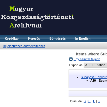
Kezdőlap
Keresés
Böngészés
In English
Bejelentkezés adatfeltöltéshez
Items where Sub
Egy szinttel feljebb
Export as
Budapesti Corvinu
A20 - Econ
Ugrás ide:
B
|
C
|
F
|
G