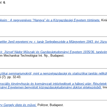
el:
6
.
keim : A negyvenéves "Hangya" és a Közgazdasági Egyetem története.
Kirá
ettler Jenő egyetemi ny. r. tanár Serlegbeszéde a Műegyetem 1943. évi Józs
kir. József Nádor Műszaki és Gazdaságtudományi Egyetem 1935/36. tanévé
m Mechanikai Technológiai Int. Ny., Budapest.
sztikai seminariumokról, mint a nemzetgazdasági és statisztikai tanitás nélkü
(7). pp. 32-43.
zociális törvényhozás és kormányzati intézkedések a háború után: Részletek
nyi Egyetemen benyújtott közgazdaságtudományi doktori értekezésből.
Imr
zy Gergely élete és művei.
Politzer, Budapest.