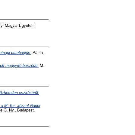
lyi Magyar Egyetemi
efnapi estebédjén.
Pátria,
nek megnyitó beszéde.
M.
lözhetetlen eszközéről.
 a M. Kir. József Nádor
e G. Ny., Budapest.