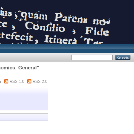
nomics: General"
m
RSS 1.0
RSS 2.0