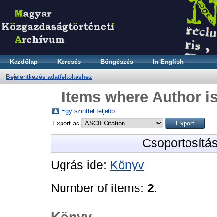
Kezdőlap
Keresés
Böngészés
In English
Bejelentkezés adatfeltöltéshez
Items where Author is
Egy szinttel feljebb
Export as
Csoportosítá
Ugrás ide:
Könyv
Number of items:
2
.
Könyv