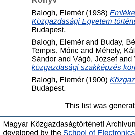
Balogh, Elemér
(1938)
Emléke
Közgazdasági Egyetem történ
Budapest.
Balogh, Elemér
and
Buday, Bé
Tempis, Móric
and
Méhely, Ká
Sándor
and
Vágó, József
and
közgazdasági szakképzés kör
Balogh, Elemér
(1900)
Közgaz
Budapest.
This list was genera
Magyar Közgazdaságtörténeti Archivu
developed by the
School of Electroni