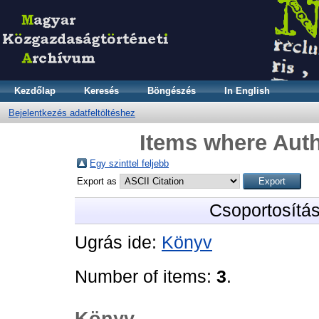
Kezdőlap
Keresés
Böngészés
In English
Bejelentkezés adatfeltöltéshez
Items where Auth
Egy szinttel feljebb
Export as
Csoportosítá
Ugrás ide:
Könyv
Number of items:
3
.
Könyv