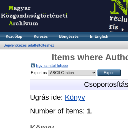
Kezdőlap
Keresés
Böngészés
In English
Bejelentkezés adatfeltöltéshez
Items where Autho
Egy szinttel feljebb
Export as
Csoportosítá
Ugrás ide:
Könyv
Number of items:
1
.
Könyv