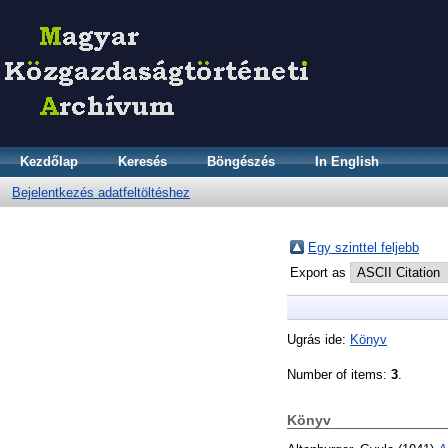
Kezdőlap
Keresés
Böngészés
In English
Bejelentkezés adatfeltöltéshez
Egy szinttel feljebb
Export as
Ugrás ide:
Könyv
Number of items:
3
.
Könyv