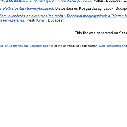
mit a biztosítás mathematikájáról mindenkinek jó tudnia.
Pallas, Budapest. 2.
z életbiztosítási törvényhozásról.
Biztosítási és Közgazdasági Lapok, Budap
llami ellenőrzés az életbiztosítás terén : Technikai megjegyzések a "Magán biz
ói tervezetéhez.
Pesti Kvny., Budapest.
This list was generated on
Sat 
ool of Electronics and Computer Science
at the University of Southampton.
More information and