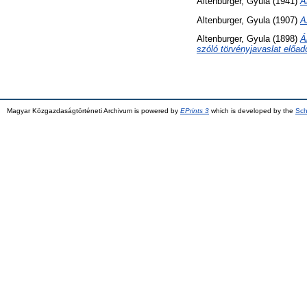
Altenburger, Gyula
(1941)
A
Altenburger, Gyula
(1907)
A
Altenburger, Gyula
(1898)
Á
szóló törvényjavaslat előad
Magyar Közgazdaságtörténeti Archivum is powered by
EPrints 3
which is developed by the
Sch