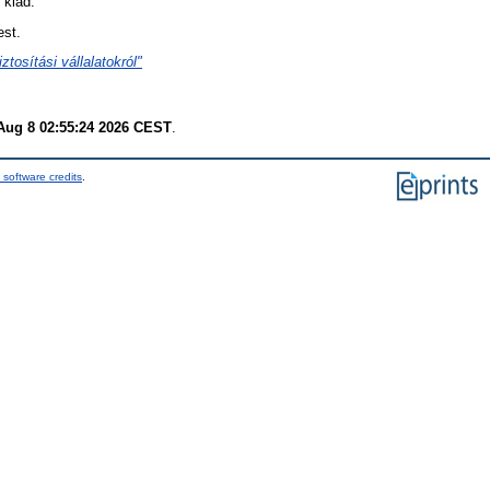
 kiad.
est.
tosítási vállalatokról"
Aug 8 02:55:24 2026 CEST
.
 software credits
.