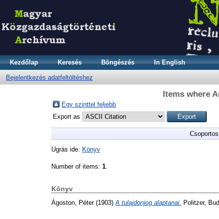
Kezdőlap
Keresés
Böngészés
In English
Bejelentkezés adatfeltöltéshez
Items where Au
Egy szinttel feljebb
Export as
Csoportos
Ugrás ide:
Könyv
Number of items:
1
.
Könyv
Ágoston, Péter
(1903)
A tulajdonjog alaptanai.
Politzer, Bu