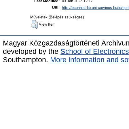
Last Modified:
03 Jan 2023 12:17
URI:
http://econhist.lib.uni-corvinus.hu/id/epri
Műveletek (Belépés szükséges)
View Item
Magyar Közgazdaságtörténeti Archivu
developed by the
School of Electroni
Southampton.
More information and sof