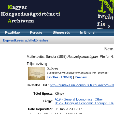
Kezdőlap
Keresés
Böngészés
In English
Bejelentkezés adatfeltöltéshez
Nemz
Matlekovits, Sándor
(1867)
Nemzetgazdaságtan.
Pfeifer N.
Teljes szöveg
Szöveg
BudapestCorvinusEgyetemKonyvtara_RM_1680.pdf
Letöltés (170MB)
|
Preview
Hivatalos URL:
http://hunteka.uni-corvinus.hu/hu/record/-/re
Tétel típusa:
Könyv
A19 - General Economics: Other
Tárgy:
B12 - History of Economic Thought: Cla
Date Deposited:
03 Jan 2023 12:17