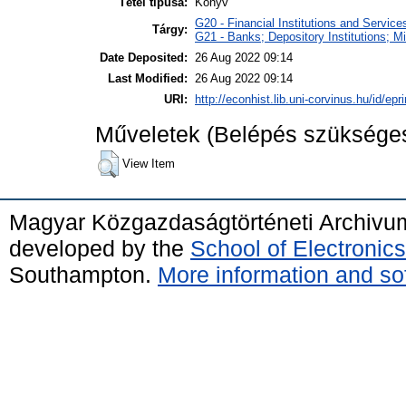
Tétel típusa:
Könyv
G20 - Financial Institutions and Service
Tárgy:
G21 - Banks; Depository Institutions; M
Date Deposited:
26 Aug 2022 09:14
Last Modified:
26 Aug 2022 09:14
URI:
http://econhist.lib.uni-corvinus.hu/id/epri
Műveletek (Belépés szüksége
View Item
Magyar Közgazdaságtörténeti Archivu
developed by the
School of Electroni
Southampton.
More information and sof