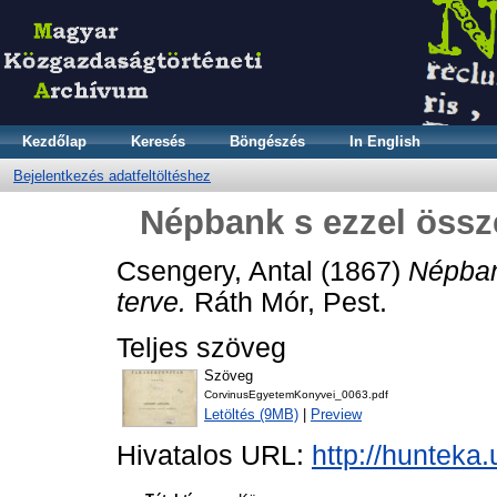
Kezdőlap
Keresés
Böngészés
In English
Bejelentkezés adatfeltöltéshez
Népbank s ezzel össze
Csengery, Antal
(1867)
Népban
terve.
Ráth Mór, Pest.
Teljes szöveg
Szöveg
CorvinusEgyetemKonyvei_0063.pdf
Letöltés (9MB)
|
Preview
Hivatalos URL:
http://hunteka.