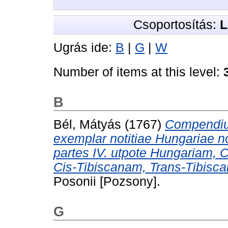
Csoportosítás:
L
Ugrás ide:
B
|
G
|
W
Number of items at this level:
B
Bél, Mátyás
(1767)
Compendiu
exemplar notitiae Hungariae no
partes IV. utpote Hungariam,
Cis-Tibiscanam, Trans-Tibisca
Posonii [Pozsony].
G