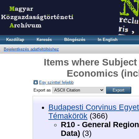
Kezdőlap
Keresés
Böngészés
In English
Bejelentkezés adatfeltöltéshez
Items where Subject 
Economics (inc
Egy szinttel feljebb
Export as
Budapesti Corvinus Egyet
Témakörök
(366)
R10 - General Region
Data)
(3)