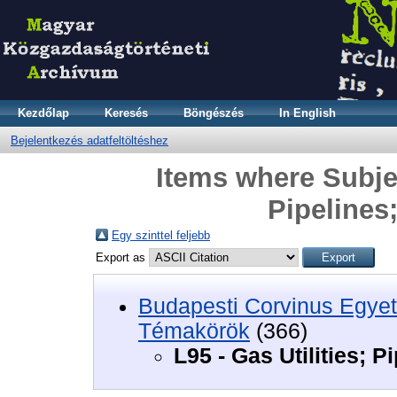
Kezdőlap
Keresés
Böngészés
In English
Bejelentkezés adatfeltöltéshez
Items where Subject
Pipelines;
Egy szinttel feljebb
Export as
Budapesti Corvinus Egyet
Témakörök
(366)
L95 - Gas Utilities; P