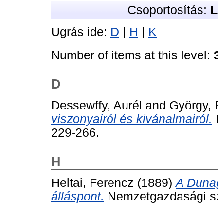
Csoportosítás:
L
Ugrás ide:
D
|
H
|
K
Number of items at this level:
D
Dessewffy, Aurél
and
György, 
viszonyairól és kivánalmairól.
229-266.
H
Heltai, Ferencz
(1889)
A Dunag
álláspont.
Nemzetgazdasági sze