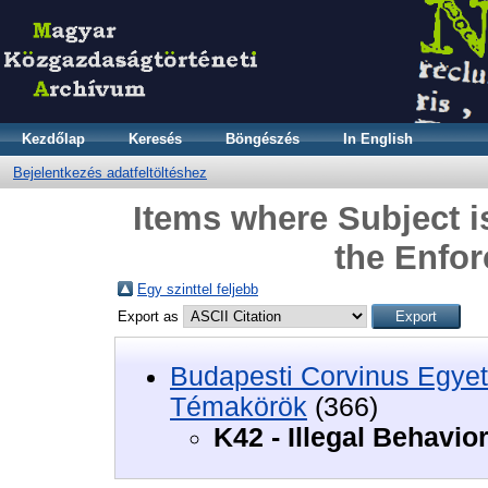
Kezdőlap
Keresés
Böngészés
In English
Bejelentkezés adatfeltöltéshez
Items where Subject is
the Enfo
Egy szinttel feljebb
Export as
Budapesti Corvinus Egyet
Témakörök
(366)
K42 - Illegal Behavi