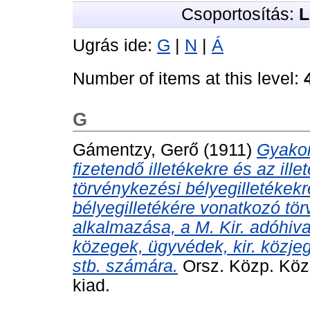
Csoportosítás:
L
Ugrás ide:
G
|
N
|
Á
Number of items at this level:
G
Gámentzy, Gerő
(1911)
Gyakor
fizetendő illetékekre és az ill
törvénykezési bélyegilletéke
bélyegilletékére vonatkozó tö
alkalmazása, a M. Kir. adóhiva
közegek, ügyvédek, kir. közje
stb. számára.
Orsz. Közp. Közs
kiad.