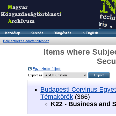
Kezdőlap
Keresés
Böngészés
In English
Bejelentkezés adatfeltöltéshez
Items where Subjec
Secu
Egy szinttel feljebb
Export as
Budapesti Corvinus Egyet
Témakörök
(366)
K22 - Business and S