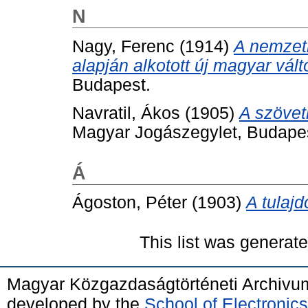
N
Nagy, Ferenc
(1914)
A nemzet
alapján alkotott új magyar vál
Budapest.
Navratil, Ákos
(1905)
A szövet
Magyar Jogászegylet, Budape
Á
Ágoston, Péter
(1903)
A tulajd
This list was generat
Magyar Közgazdaságtörténeti Archivu
developed by the
School of Electroni