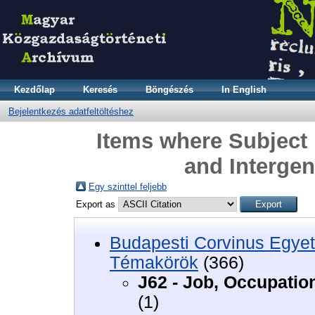
Kezdőlap
Keresés
Böngészés
In English
Bejelentkezés adatfeltöltéshez
Items where Subject 
and Intergen
Egy szinttel feljebb
Export as
Budapesti Corvinus Egyet
Témakörök
(366)
J62 - Job, Occupation
(1)