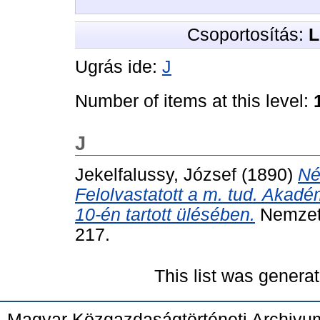
Csoportosítás:
L
Ugrás ide:
J
Number of items at this level:
J
Jekelfalussy, József
(1890)
Né
Felolvastatott a m. tud. Akadé
10-én tartott ülésében.
Nemzetg
217.
This list was genera
Magyar Közgazdaságtörténeti Archivu