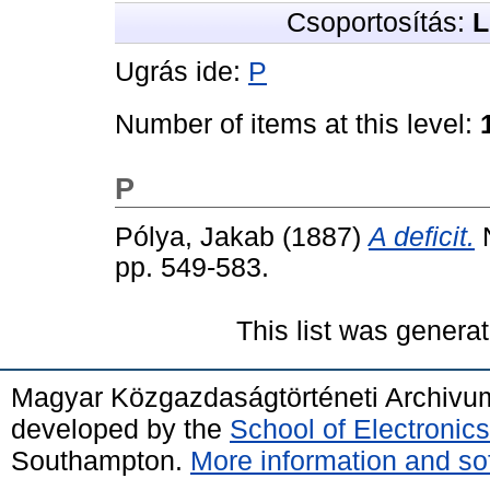
Csoportosítás:
L
Ugrás ide:
P
Number of items at this level:
P
Pólya, Jakab
(1887)
A deficit.
N
pp. 549-583.
This list was genera
Magyar Közgazdaságtörténeti Archivu
developed by the
School of Electroni
Southampton.
More information and sof