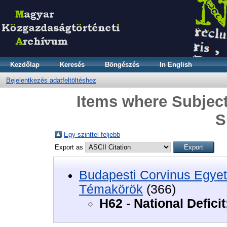
Kezdőlap
Keresés
Böngészés
In English
Bejelentkezés adatfeltöltéshez
Items where Subject 
S
Egy szinttel feljebb
Export as
Budapesti Corvinus Egyet
Témakörök
(366)
H62 - National Defici