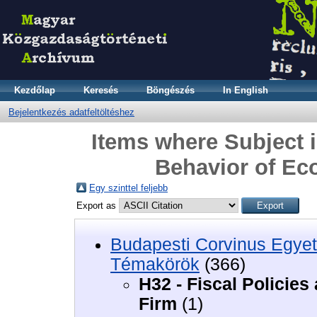
Kezdőlap
Keresés
Böngészés
In English
Bejelentkezés adatfeltöltéshez
Items where Subject i
Behavior of Ec
Egy szinttel feljebb
Export as
Budapesti Corvinus Egyet
Témakörök
(366)
H32 - Fiscal Policie
Firm
(1)