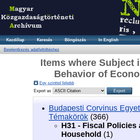
Kezdőlap
Keresés
Böngészés
In English
Bejelentkezés adatfeltöltéshez
Items where Subject i
Behavior of Econ
Egy szinttel feljebb
Export as
Budapesti Corvinus Egyet
Témakörök
(366)
H31 - Fiscal Policie
Household
(1)