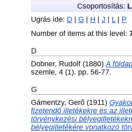
Csoportosítás:
L
Ugrás ide:
D
|
G
|
H
|
J
|
L
|
P
Number of items at this level:
D
Dobner, Rudolf
(1880)
A földa
szemle, 4 (1). pp. 56-77.
G
Gámentzy, Gerő
(1911)
Gyakor
fizetendő illetékekre és az ill
törvénykezési bélyegilletéke
bélyegilletékére vonatkozó tö