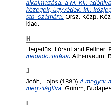
alkalmazása, a M. Kir. adóhiva
közegek, ügyvédek, kir. közje
stb. számára.
Orsz. Közp. Közs
kiad.
H
Hegedűs, Lóránt
and
Fellner, 
megadóztatása.
Athenaeum, B
J
Joób, Lajos
(1880)
A magyar a
megvilágítva.
Grimm, Budapes
L