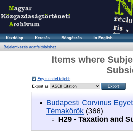
Kezdőlap
Keresés
Böngészés
In English
Bejelentkezés adatfeltöltéshez
Items where Subjec
Subsi
Egy szinttel feljebb
Export as
Budapesti Corvinus Egyet
Témakörök
(366)
H29 - Taxation and S