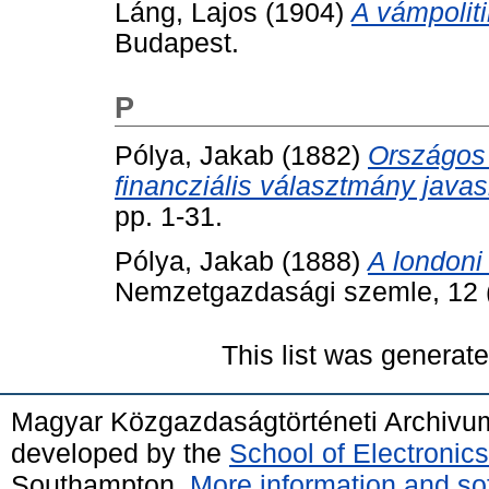
Láng, Lajos
(1904)
A vámpolit
Budapest.
P
Pólya, Jakab
(1882)
Országos 
financziális választmány javasl
pp. 1-31.
Pólya, Jakab
(1888)
A londoni
Nemzetgazdasági szemle, 12 (
This list was generat
Magyar Közgazdaságtörténeti Archivu
developed by the
School of Electroni
Southampton.
More information and sof