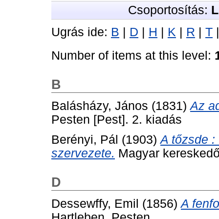
Csoportosítás:
L
Ugrás ide:
B
|
D
|
H
|
K
|
R
|
T
Number of items at this level:
B
Balásházy, János
(1831)
Az a
Pesten [Pest]. 2. kiadás
Berényi, Pál
(1903)
A tőzsde : 
szervezete.
Magyar kereskedők 
D
Dessewffy, Emil
(1856)
A fenf
Hartleben, Pesten.