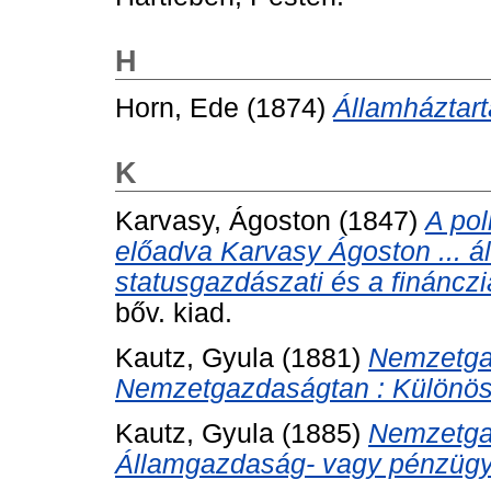
H
Horn, Ede
(1874)
Államháztart
K
Karvasy, Ágoston
(1847)
A pol
előadva Karvasy Ágoston ... ál
statusgazdászati és a finánczi
bőv. kiad.
Kautz, Gyula
(1881)
Nemzetgaz
Nemzetgazdaságtan : Különös
Kautz, Gyula
(1885)
Nemzetgaz
Államgazdaság- vagy pénzügy