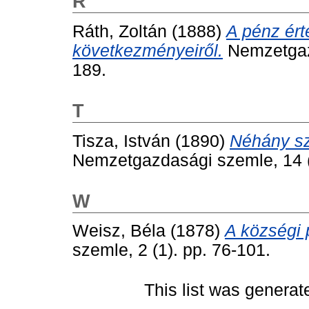
R
Ráth, Zoltán
(1888)
A pénz ér
következményeiről.
Nemzetgazd
189.
T
Tisza, István
(1890)
Néhány sz
Nemzetgazdasági szemle, 14 (1
W
Weisz, Béla
(1878)
A községi 
szemle, 2 (1). pp. 76-101.
This list was genera