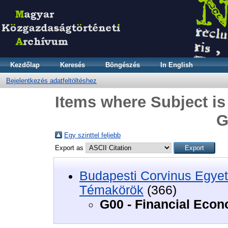
Kezdőlap
Keresés
Böngészés
In English
Bejelentkezés adatfeltöltéshez
Items where Subject is
G
Egy szinttel feljebb
Export as
Budapesti Corvinus Egyet
Témakörök
(366)
G00 - Financial Econ