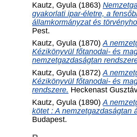
Kautz, Gyula
(1863)
Nemzetgaz
gyakorlati ipar-életre, a fens
államkormányzat és törvényhoz
Pest.
Kautz, Gyula
(1870)
A nemzetg
Kézikönyvül főtanodai- és mag
nemzetgazdaságtan rendszere
Kautz, Gyula
(1872)
A nemzetg
Kézikönyvül főtanodai- és mag
rendszere.
Heckenast Gusztáv,
Kautz, Gyula
(1890)
A nemzetg
kötet : A nemzetgazdaságtan á
Budapest.