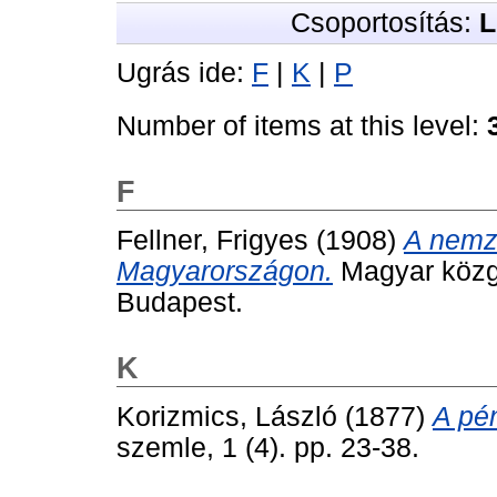
Csoportosítás:
L
Ugrás ide:
F
|
K
|
P
Number of items at this level:
F
Fellner, Frigyes
(1908)
A nemze
Magyarországon.
Magyar közga
Budapest.
K
Korizmics, László
(1877)
A pé
szemle, 1 (4). pp. 23-38.