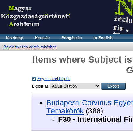
Kezdőlap
Keresés
Böngészés
In English
Bejelentkezés adatfeltöltéshez
Items where Subject is 
G
Egy szinttel feljebb
Export as
Budapesti Corvinus Egyet
Témakörök
(366)
F30 - International F