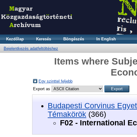
Kezdőlap
Keresés
Böngészés
In English
Bejelentkezés adatfeltöltéshez
Items where Subjec
Econo
Egy szinttel feljebb
Export as
Budapesti Corvinus Egyet
Témakörök
(366)
F02 - International 