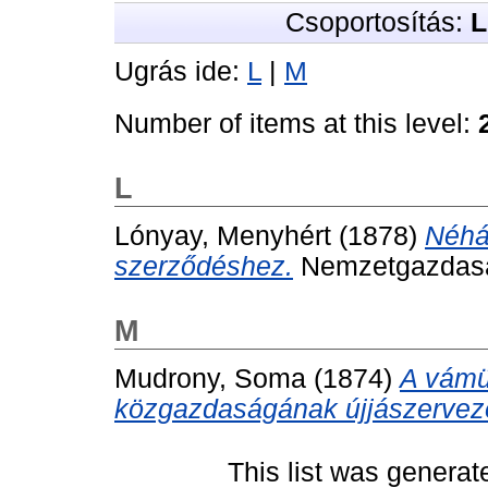
Csoportosítás:
L
Ugrás ide:
L
|
M
Number of items at this level:
L
Lónyay, Menyhért
(1878)
Néhá
szerződéshez.
Nemzetgazdasági
M
Mudrony, Soma
(1874)
A vámü
közgazdaságának újjászervez
This list was genera