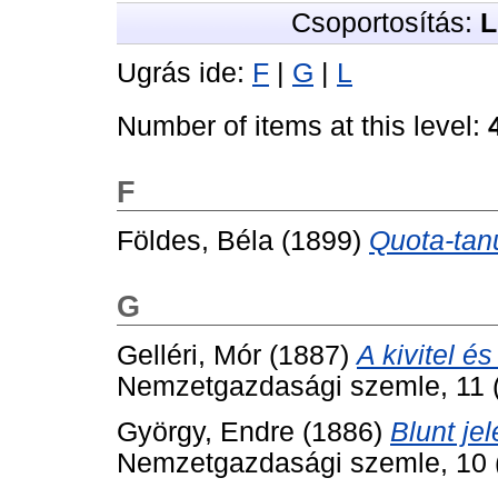
Csoportosítás:
L
Ugrás ide:
F
|
G
|
L
Number of items at this level:
F
Földes, Béla
(1899)
Quota-tan
G
Gelléri, Mór
(1887)
A kivitel é
Nemzetgazdasági szemle, 11 (1
György, Endre
(1886)
Blunt je
Nemzetgazdasági szemle, 10 (