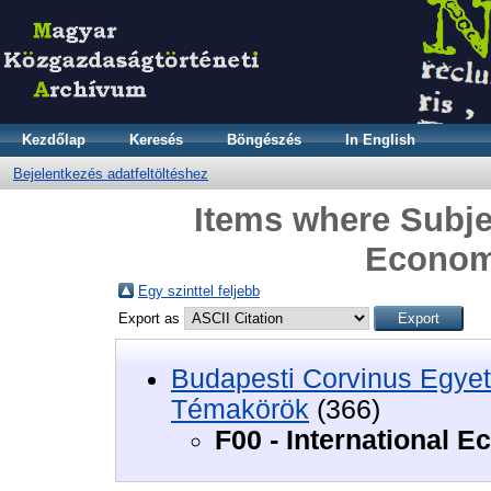
Kezdőlap
Keresés
Böngészés
In English
Bejelentkezés adatfeltöltéshez
Items where Subjec
Econom
Egy szinttel feljebb
Export as
Budapesti Corvinus Egyet
Témakörök
(366)
F00 - International 