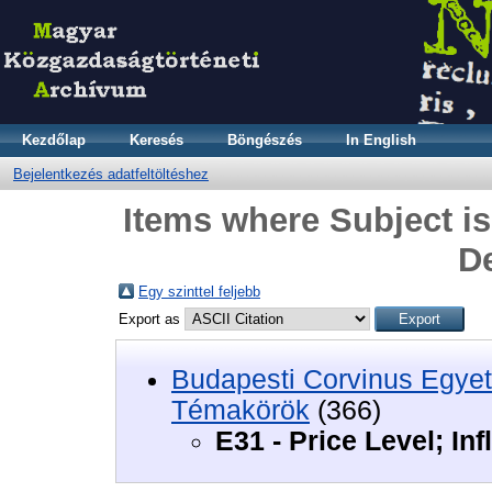
Kezdőlap
Keresés
Böngészés
In English
Bejelentkezés adatfeltöltéshez
Items where Subject is 
De
Egy szinttel feljebb
Export as
Budapesti Corvinus Egyet
Témakörök
(366)
E31 - Price Level; Inf