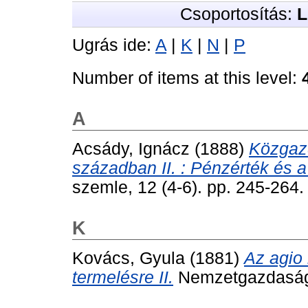
Csoportosítás:
L
Ugrás ide:
A
|
K
|
N
|
P
Number of items at this level:
A
Acsády, Ignácz
(1888)
Közgazd
században II. : Pénzérték és 
szemle, 12 (4-6). pp. 245-264.
K
Kovács, Gyula
(1881)
Az agio
termelésre II.
Nemzetgazdasági 