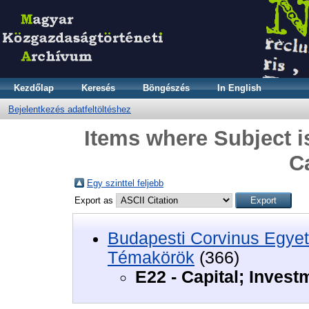
Kezdőlap
Keresés
Böngészés
In English
Bejelentkezés adatfeltöltéshez
Items where Subject is
C
Egy szinttel feljebb
Export as
Budapesti Corvinus Egyet
Témakörök
(366)
E22 - Capital; Invest