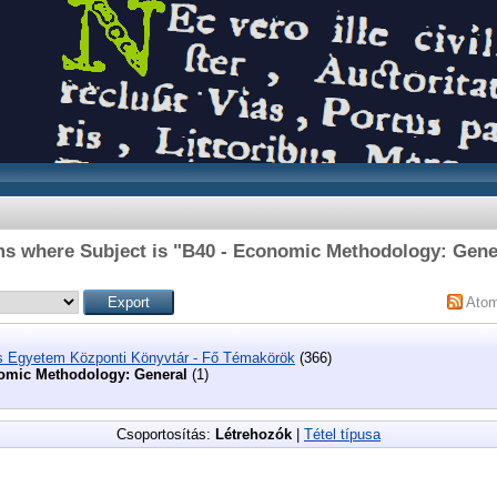
ms where Subject is "B40 - Economic Methodology: Gene
Ato
s Egyetem Központi Könyvtár - Fő Témakörök
(366)
omic Methodology: General
(1)
Csoportosítás:
Létrehozók
|
Tétel típusa