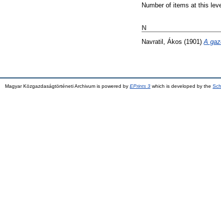
Number of items at this lev
N
Navratil, Ákos
(1901)
A gazd
Magyar Közgazdaságtörténeti Archivum is powered by
EPrints 3
which is developed by the
Sch