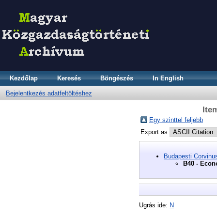
Kezdőlap
Keresés
Böngészés
In English
Bejelentkezés adatfeltöltéshez
Ite
Egy szinttel feljebb
Export as
Budapesti Corvinu
B40 - Econ
Ugrás ide:
N