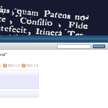
ral"
m
RSS 1.0
RSS 2.0