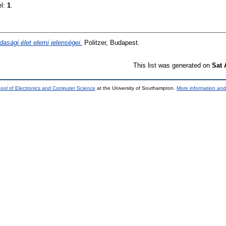
el:
1
.
asági élet elemi jelenségei.
Politzer, Budapest.
This list was generated on
Sat 
ool of Electronics and Computer Science
at the University of Southampton.
More information and